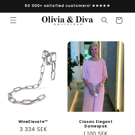
vidare
50 000+ satisfied customers! ★★★★★
till
innehåll
Varukorg
WineElevate™
Classic Elegant
Damespak
Ordinarie
3 334 SEK
Ordinarie
1 100 SEK