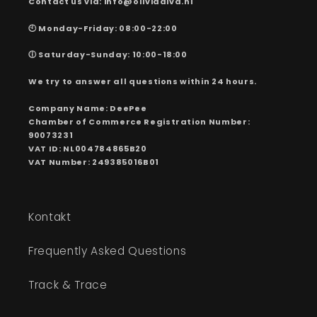
Contact us via: info@oliviadiva.nl
🕙 Monday-Friday: 08:00-22:00
🕕 Saturday-Sunday: 10:00-18:00
We try to answer all questions within 24 hours.
Company Name: DeePee
Chamber of Commerce Registration Number:
90073231
VAT ID: NL004784865B20
VAT Number: 249385016B01
Kontakt
Frequently Asked Questions
Track & Trace