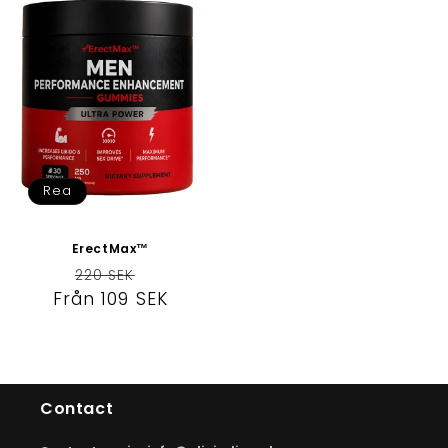
Rea
ErectMax™
Ordinarie
Försäljningspris
220 SEK
Från 109 SEK
pris
Contact