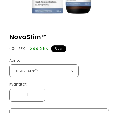
NovaSlim™
Ordinarie
Försäljningspris
299 SEK
600 SEK
Rea
pris
Aantal
Kvantitet
Minska
Öka
kvantitet
kvantitet
för
för