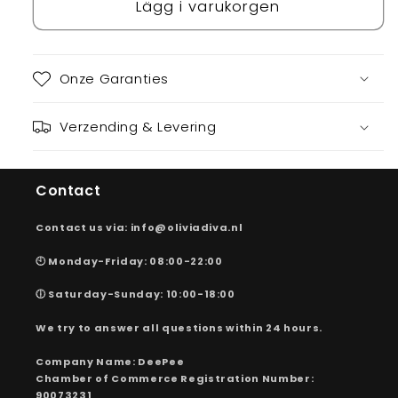
NovaSlim™
Lägg i varukorgen
NovaSlim™
Onze Garanties
Verzending & Levering
Contact
Contact us via: info@oliviadiva.nl
🕙 Monday-Friday: 08:00-22:00
🕕 Saturday-Sunday: 10:00-18:00
We try to answer all questions within 24 hours.
Company Name: DeePee
Chamber of Commerce Registration Number:
90073231